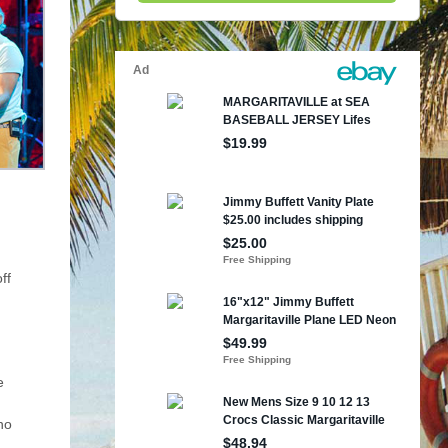
ff
e
no